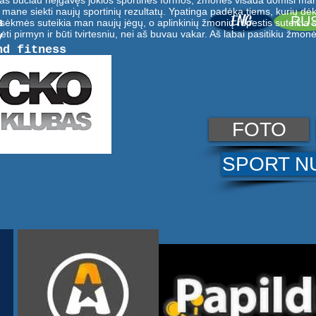
 aš būčiau neįgavęs jokios sportinės formos, žmonės visada domisi man
mane siekti naujų sportinių rezultatų. Ypatinga padėka tiems, kurių dėka
ENG
RU
в
sėkmės suteikia man naujų jėgų, o aplinkinių žmonių rūpestis suteikia s
dėti pirmyn ir būti tvirtesniu, nei aš buvau vakar. Aš labai pasitikiu žmonė
v
nd fitness
дом
as
альный паралич
FOTO
is paralyžius
SPORT N