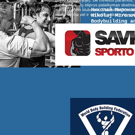
(savo kategorijoje). Be minėtos paramos,
pasiekimus. Jų stiprus palaikymas skatina 
Николай Мироно
miesto sporto klubuose. Pasitaikančios ne
mane verčia vėl ir vėl keltis anksti ryte, ju
Nikolaj Mirono
Bodybuilding a
RaceRunning
Бег с волосипе
Triračių sport
детский церебр
cerebral palsy
vaikų cerebrin