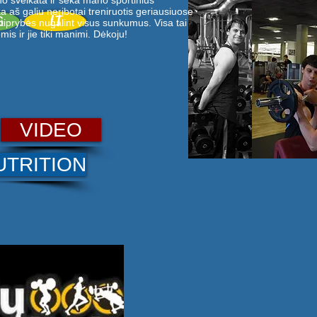
o sveikata ir seka mano sportinius
 aš galiu neribotai treniruotis geriausiuose
LT
S
tiprybės nugalint visus sunkumus. Visa tai
mis ir jie tiki manimi. Dėkoju!
VIDEO
UTRITION