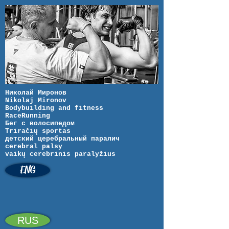
Николай Миронов
Nikolaj Mironov
Bodybuilding and fitness
RaceRunning
Бег с волосипедом
Triračių sportas
детский церебральный паралич
cerebral palsy
vaikų cerebrinis paralyžius
ENG
RUS