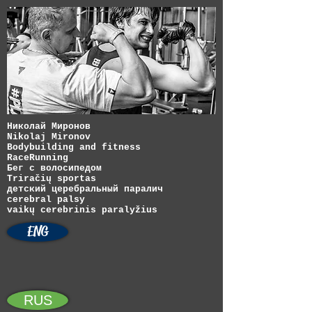
Николай Миронов
Nikolaj Mironov
Bodybuilding and fitness
RaceRunning
Бег с волосипедом
Triračių sportas
детский церебральный паралич
cerebral palsy
vaikų cerebrinis paralyžius
ENG
RUS