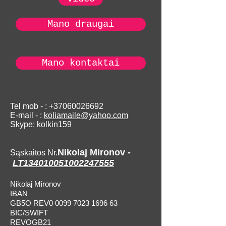
Mano draugai
Mano kontaktai
Tel mob - :
+37060026692
E-mail - :
koliamaile@yahoo.com
Skype: kolkin159
Nikolaj Mironov -​
Sąskaitos Nr.
LT134010051002247555
Nikolaj Mironov
IBAN
GB5O REV0 0099 7023 1696 63
BIC/SWIFT
REVOGB21