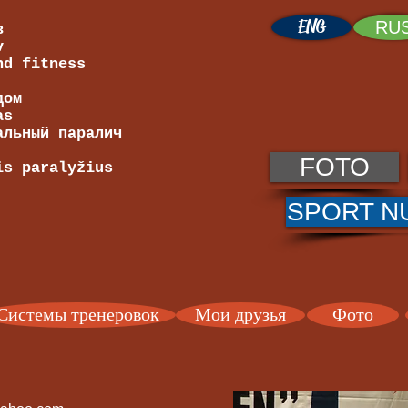
ENG
RU
в
v
nd fitness
дом
as
альный паралич
FOTO
is paralyžius
SPORT N
Системы тренеровок
Мои друзья
Фото