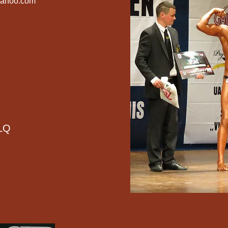
yahoo.com
LQ