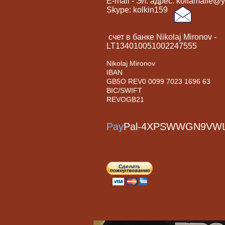
E-mail - Эл. адрес:
koliamaile@
Skype: kolkin159
счет в банке Nikolaj Mironov -​
LT134010051002247555
Nikolaj Mironov
IBAN
GB5O REV0 0099 7023 1696 63
BIC/SWIFT
REVOGB21
Pay
Pal-4XPSWWGN9VW