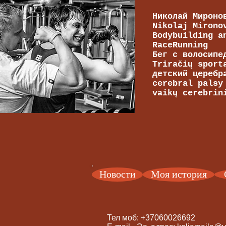
Николай Мироно
Nikolaj Mirono
Bodybuilding a
RaceRunning
Бег с волосипе
Triračių sport
детский церебр
cerebral palsy
vaikų cerebrin
Новости
Моя история
Тел моб: +37060026692