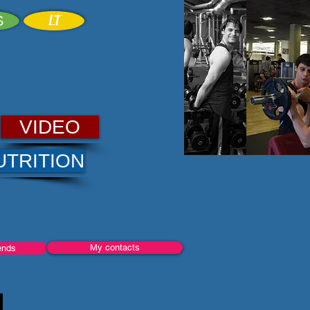
LT
S
VIDEO
UTRITION
My contacts
ends