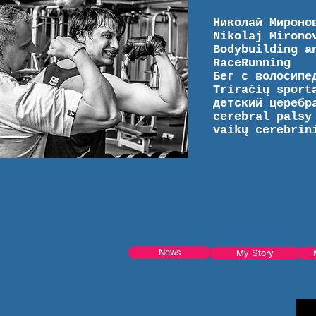
Николай Мироно
Nikolaj Mirono
Bodybuilding a
RaceRunning
Бег с волосипе
Triračių sport
детский церебр
cerebral palsy
vaikų cerebrin
News
My Story