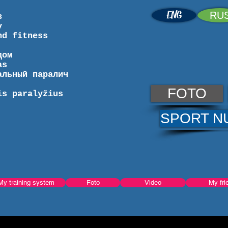
ENG
RU
в
v
nd fitness
дом
as
альный паралич
FOTO
is paralyžius
SPORT N
My training system
Foto
Video
My fri